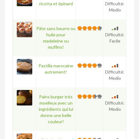
ricotta et épinard
Difficulté:
Medio
Pâte sans beurre ou
huile pour
Difficulté:
madeleine ou
Facile
muffins!
Pastilla marocaine
autrement!
Difficulté:
Medio
Pains burger très
moelleux avec un
Difficulté:
ingrédients qui lui
Medio
donne une belle
couleur!