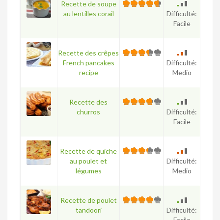
Recette de soupe
au lentilles corail
Difficulté:
Facile
Recette des crêpes
French pancakes
Difficulté:
recipe
Medio
Recette des
churros
Difficulté:
Facile
Recette de quiche
au poulet et
Difficulté:
légumes
Medio
Recette de poulet
tandoori
Difficulté:
Facile