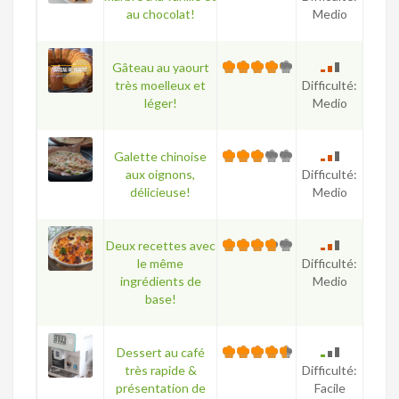
au chocolat!
Medio
Gâteau au yaourt
très moelleux et
Difficulté:
léger!
Medio
Galette chinoise
aux oignons,
Difficulté:
délicieuse!
Medio
Deux recettes avec
le même
Difficulté:
ingrédients de
Medio
base!
Dessert au café
très rapide &
Difficulté:
présentation de
Facile