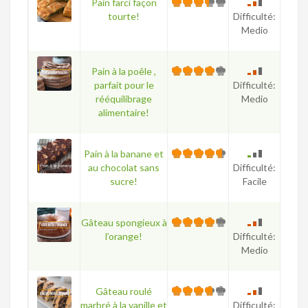
Pain farci façon
tourte!
Difficulté:
Medio
Pain à la poêle ,
parfait pour le
Difficulté:
rééquilibrage
Medio
alimentaire!
Pain à la banane et
au chocolat sans
Difficulté:
sucre!
Facile
Gâteau spongieux à
l’orange!
Difficulté:
Medio
Gâteau roulé
marbré à la vanille et
Difficulté: