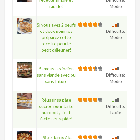
rapide!
Medio
Si vous avez 2 oeufs
et deux pommes
Difficulté:
préparez cette
Medio
recette pour le
petit déjeuner!
Samoussas indien
sans viande avec ou
Difficulté:
sans friture
Medio
Réussir sa pâte
sucrée pour tarte
Difficulté:
au robot , c’est
Facile
faciles et rapide!
Pâtes farcis à la