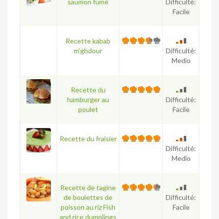
saumon fumé
Difficulté:
Facile
Recette kabab
m’ghdour
Difficulté:
Medio
Recette du
hamburger au
Difficulté:
poulet
Facile
Recette du fraisier
Difficulté:
Medio
Recette de tagine
de boulettes de
Difficulté:
poisson au riz Fish
Facile
and rice dumplings