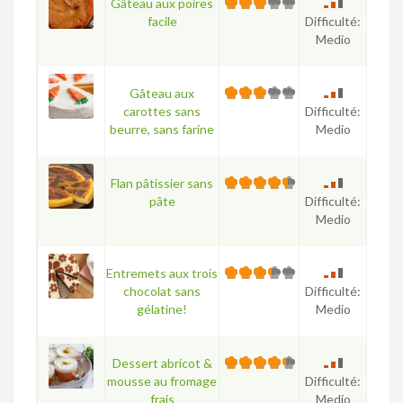
Gâteau aux poires
facile
Difficulté:
Medio
Gâteau aux
carottes sans
Difficulté:
beurre, sans farine
Medio
Flan pâtissier sans
pâte
Difficulté:
Medio
Entremets aux trois
chocolat sans
Difficulté:
gélatine!
Medio
Dessert abricot &
mousse au fromage
Difficulté:
frais
Medio