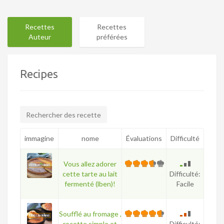
Recettes
Recettes
Auteur
préférées
Recipes
immagine
nome
Évaluations
Difficulté
Vous allez adorer
cette tarte au lait
Difficulté:
fermenté (lben)!
Facile
Soufflé au fromage ,
recette simple et
Difficulté: