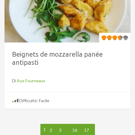
Beignets de mozzarella panée
antipasti
Di
Aux Fourneaux
Difficulté: Facile
1
…
2
3
16
17