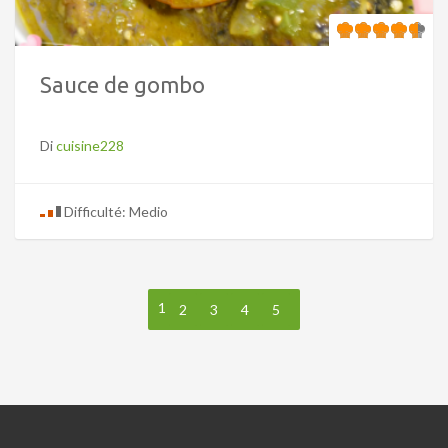
Sauce de gombo
Di
cuisine228
Difficulté: Medio
1
2
3
4
5