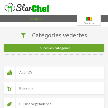
Toggle
Menu
navigation
Camerún
Catégories vedettes
Toutes les catégories
Apéritifs
Boissons
Cuisine végétarienne